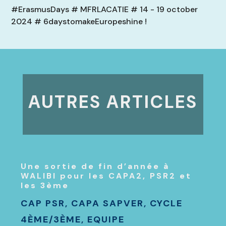
#ErasmusDays # MFRLACATIE # 14 - 19 october
2024 # 6daystomakeEuropeshine !
AUTRES ARTICLES
Une sortie de fin d’année à
WALIBI pour les CAPA2, PSR2 et
les 3ème
CAP PSR
,
CAPA SAPVER
,
CYCLE
4ÈME/3ÈME
,
EQUIPE