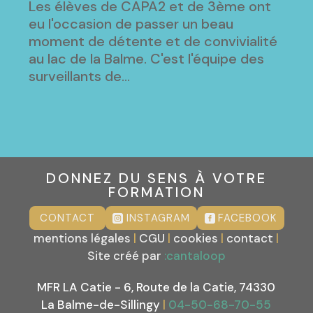
Les élèves de CAPA2 et de 3ème ont
eu l'occasion de passer un beau
moment de détente et de convivialité
au lac de la Balme. C'est l'équipe des
surveillants de...
DONNEZ DU SENS À VOTRE
FORMATION
CONTACT
INSTAGRAM
FACEBOOK
mentions légales
|
CGU
|
cookies
|
contact
|
Site créé par
:cantaloop
MFR LA Catie - 6, Route de la Catie, 74330
La Balme-de-Sillingy
|
04-50-68-70-55